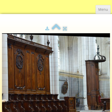
Menu
Accueil
Actualité
▼
La cathédrale
▼
Le cloître
Orgue Cavaillé-Coll
Adhésion
Liens
Contact