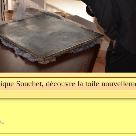
que Souchet, découvre la toile nouvellem
s.
024