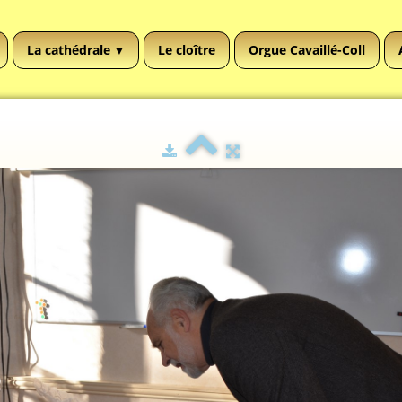
La cathédrale
Le cloître
Orgue Cavaillé-Coll
▼